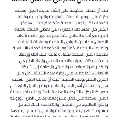
منذ أن عملت الحكومة على إنشاء مدينة العين السخنة
ركزت على توفير الخدمات الأساسية والترفيهية وكافة
الخدمات لكي تجعل المدينة متكاملة، حيث أنها وفرت
الكثير من المساحات الخضراء التي تعطي انطباعا بالحياة
البرية مع أجواء الساحل، كما توفر مناطق خاصة بألعاب
الأطفال، فضلا عن النوادي الرياضية وحمامات السباحة
والملاعب الرياضية. كما توفر الحكومة الخدمات الأساسية
بمدينة العين السخنة بكفاءة عالية، حيث أنها وزدتها
بأحدث شبكات المياة والصرف الصحي والغاز الطبيعي
والكهرباء والمواصلات والطرق، بالإضافة إلى شبكات
الاتصالات، كما عملت على إدارة هذه الشبكات من خلال
الطرق التكنولوجية الجديثة، حيث أن مدينة العين السخنة
هي واحدة من أهم المدن الساحلية ومدن الجيل الرابع في
مصر. كما ركزت الشركات المطورة للمشروعات داخل مدينة
العين السخنة على جعل مشروعاتها تحاكي الطرز الأوروبية
والطرز العالمية في المعمار والهندسة، لذلك نجد كل
مشروعات العين تتميز بالفخامة والرقي، وتتنفس جميعها
على تقديم أفضل الإطلالات، ولكن منتجع فيا المونت جلالة