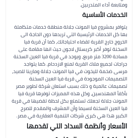
ومتابعة أداء المتدربين.
الخدمات الأساسية
يتوافر بمشروع فيا المونت جلالة منطقة خدمات متكاملة
بها كل الخدمات الرئيسية التي تريدها دون الحاجة الى
الخروج خارج القرية لقضاء احتياجاتك، كما أن
قرية فيا
السخنة توفر أكبر كريستال لاجون حيث انها مقامة على
مساحة 3200 متر مربع، و
يوجد في قرية فيا العين السخنة
جراجات لجميع ملاك القرية لمنع الازدحام.
كما يتواجد
مرسى ضخمة لليخوت في فيا المونت جلالة ومارينا للصيد،
التصميمات الموجودة في قرية فيا العين السخنة
تصميمات عالمية و ذلك بسبب استعان شركة تطوير مصر
بأكفأ المهندسين،
وكل هذه المميزات توفرها قرية فيا
المونت جلالة تجعلك تستمتع بكل لحظة تقضيها في قرية
فيا العين السخنة لاسيما وأن المشرف والمقدم للصرح
الكبير هذا هي كبرى شركات التنمية العقارية في مصر.
الأسعار وأنظمة السداد التي تقدمها