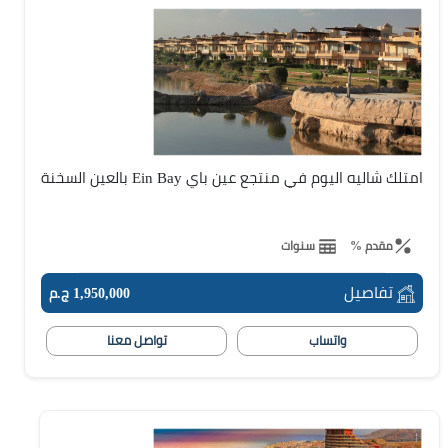
امتلك شاليه اليوم في منتجع عين باي Ein Bay بالعين السخنة
مقدم %
سنوات
تفاصيل
1,950,000 ج.م
واتساب
تواصل معنا