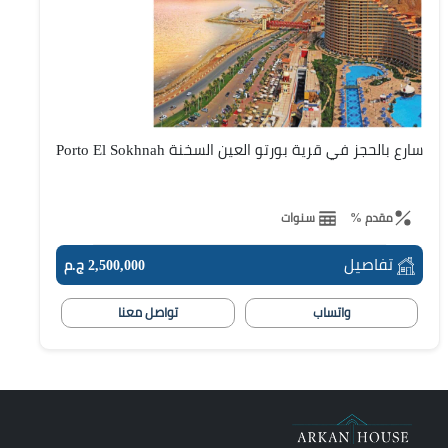
سارع بالحجز في قرية بورتو العين السخنة Porto El Sokhnah
مقدم %
سنوات
تفاصيل
2,500,000 ج.م
واتساب
تواصل معنا