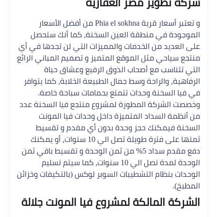
شركة تطوير مصر العقارية
و تعتبر أسعار قرية Phia el sokhna من أفضل الأسعار
الموجودة في منطقة العين السخنة، كما أنك ستحصل
على العديد من الخدمات والمميزات التي لن تجدها في أي
منتجع سياحي مثل الموقع المتميز و تصميم المباني الرائع
التي تتناسب مع أصحاب الذوق الرفيع وعشاق حياة
الرفاهية، والراحة وسط جمال الطبيعة الخلابة، كما يتوافر
في فيا السخنة وحدات تتمتع بحمامات سباحة خاصة.
وخصصت الشركة المطورة لمشروع منتجع فيا السخنة عدد
من أنظمة السداد المتميزة داخل وحدات فيا المونت
السخنة
فيمكنك حجز وحدة بدون أي مقدم و تقسيط
ثمنها على فترة طويلة تصل الي 10 سنوات، أ
و يمكنك
دفع مقدم سداد 5% من ثمن الوحدة و تقسيط باقي ثمن
الوحدة لمدة تصل الي 10 سنوات،
كما سيتم تسليم
الوحدات بنظام التشطيبات السوبر لوكس (بالتكيفات وخزائن
المطبخ).
الشركة المالكة لمشروع فيا المونت جلالة