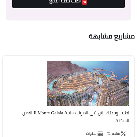
اطلب خطة الدفع
مشاريع مشابهة
اطلب وحدتك الآن في المونت جلالة Il Monte Galala العين
السخنة
مقدم %
سنوات