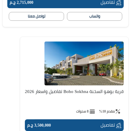
تفاصيل
2,715,000 ج.م
واتساب
تواصل معنا
قرية بوهو السخنة Boho Sokhna تفاصيل واسعار 2026
مقدم 10%
8 سنوات
تفاصيل
3,500,000 ج.م