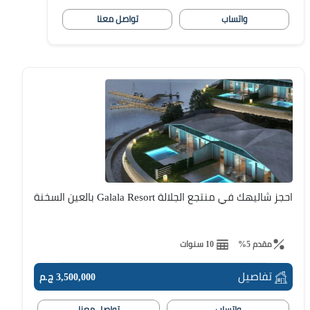
واتساب
تواصل معنا
احجز شاليهك في منتجع الجلالة Galala Resort بالعين السخنة
مقدم 5%
10 سنوات
تفاصيل
3,500,000 ج.م