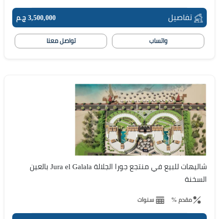
تفاصيل
3,500,000 ج.م
واتساب
تواصل معنا
شاليهات للبيع في منتجع جورا الجلالة Jura el Galala بالعين
السخنة
مقدم %
سنوات